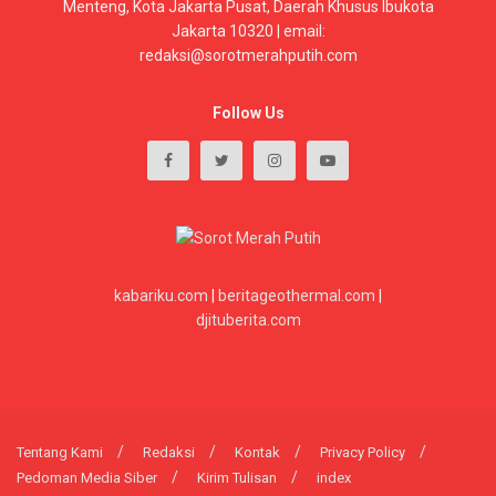
Menteng, Kota Jakarta Pusat, Daerah Khusus Ibukota
Jakarta 10320 | email:
redaksi@sorotmerahputih.com
Follow Us
kabariku.com
|
beritageothermal.com
|
djituberita.com
Tentang Kami
Redaksi
Kontak
Privacy Policy
Pedoman Media Siber
Kirim Tulisan
index