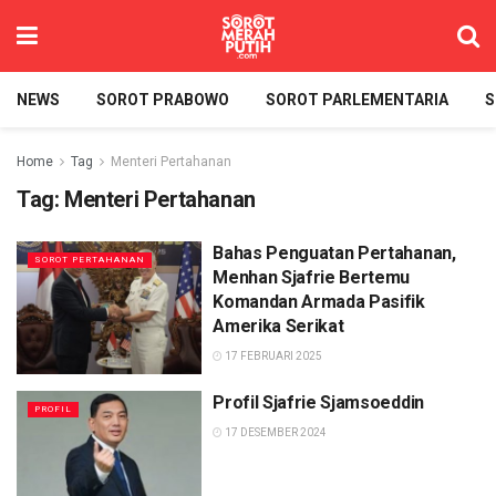
NEWS
SOROT PRABOWO
SOROT PARLEMENTARIA
S
Home
Tag
Menteri Pertahanan
Tag:
Menteri Pertahanan
Bahas Penguatan Pertahanan,
SOROT PERTAHANAN
Menhan Sjafrie Bertemu
Komandan Armada Pasifik
Amerika Serikat
17 FEBRUARI 2025
Profil Sjafrie Sjamsoeddin
PROFIL
17 DESEMBER 2024