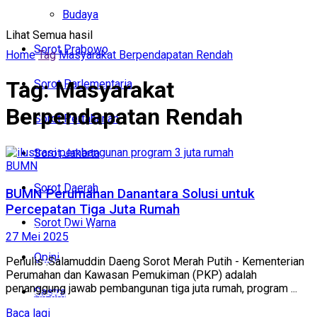
Politik
Budaya
Lihat Semua hasil
Budaya
Sorot Prabowo
Home
Tag
Masyarakat Berpendapatan Rendah
Sorot Prabowo
Tag:
Masyarakat
Sorot Parlementaria
Sorot Parlementaria
Berpendapatan Rendah
Sorot Pertahanan
Sorot Pertahanan
Sorot Jakarta
Sorot Jakarta
BUMN
Sorot Daerah
BUMN Perumahan Danantara Solusi untuk
Sorot Daerah
Percepatan Tiga Juta Rumah
Sorot Dwi Warna
Sorot Dwi Warna
27 Mei 2025
Opini
Penulis :Salamuddin Daeng Sorot Merah Putih - Kementerian
Opini
Perumahan dan Kawasan Pemukiman (PKP) adalah
penanggung jawab pembangunan tiga juta rumah, program ...
Sastra
Sastra
Baca lagi