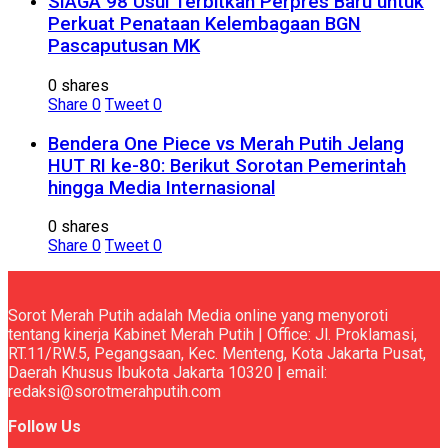
SIAGA 98 Usul Terbitkan Perpres Baru untuk
Perkuat Penataan Kelembagaan BGN
Pascaputusan MK
0 shares
Share
0
Tweet
0
Bendera One Piece vs Merah Putih Jelang
HUT RI ke-80: Berikut Sorotan Pemerintah
hingga Media Internasional
0 shares
Share
0
Tweet
0
Sorot Merah Putih adalah Media online yang menyoroti
tentang kinerja Kabinet Merah Putih | Office: Jl. Proklamasi,
RT.11/RW.5, Pegangsaan, Kec. Menteng, Kota Jakarta Pusat,
Daerah Khusus Ibukota Jakarta 10320 | email:
redaksi@sorotmerahputih.com
Follow Us