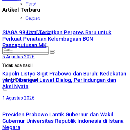
Puisi
Puisi
Artikel Terbaru
Cerpen
Cerpen
Kirim Tulisan
SIAGA 98 Usul Terbitkan Perpres Baru untuk
Kirim Tulisan
Perkuat Penataan Kelembagaan BGN
Pascaputusan MK
5 Agustus 2026
Tidak ada hasil
Tidak ada hasil
Kapolri Listyo Sigit Prabowo dan Buruh: Kedekatan
Lihat Semua hasil
yang Dibangun Lewat Dialog, Perlindungan dan
Lihat Semua hasil
Aksi Nyata
1 Agustus 2026
Presiden Prabowo Lantik Gubernur dan Wakil
Gubernur Universitas Republik Indonesia di Istana
Negara