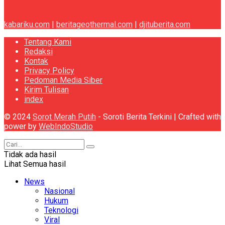
kabariku.com
|
beritageothermal.com
|
djituberita.com
Tentang Kami
Redaksi
Kontak
Privacy Policy
Pedoman Media Siber
Kirim Tulisan
index
© 2024
Sorot Merah Putih
- Soroti Berita Terkini | Crafted with
power by
WebIndoStudio
Tidak ada hasil
Lihat Semua hasil
News
Nasional
Hukum
Teknologi
Viral