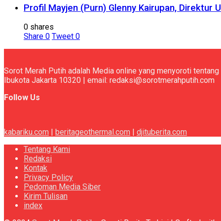
Profil Mayjen (Purn) Glenny Kairupan, Direktu
0 shares
Share
0
Tweet
0
Sorot Merah Putih adalah Media online yang menyoroti tentang 
Ibukota Jakarta 10320 | email: redaksi@sorotmerahputih.com
Follow Us
kabariku.com
|
beritageothermal.com
|
djituberita.com
Tentang Kami
Redaksi
Kontak
Privacy Policy
Pedoman Media Siber
Kirim Tulisan
index