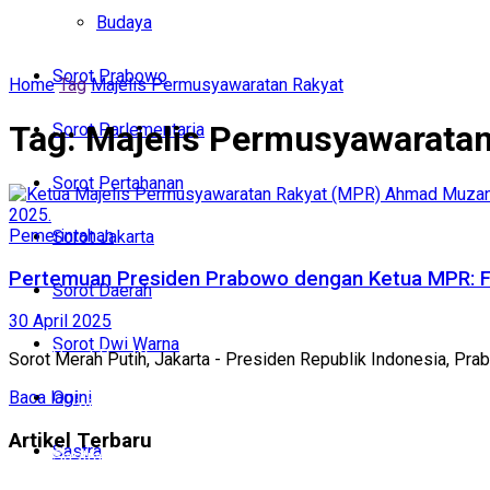
Politik
Budaya
Budaya
Sorot Prabowo
Home
Tag
Majelis Permusyawaratan Rakyat
Sorot Prabowo
Tag:
Majelis Permusyawaratan
Sorot Parlementaria
Sorot Parlementaria
Sorot Pertahanan
Sorot Pertahanan
Pemerintahan
Sorot Jakarta
Sorot Jakarta
Pertemuan Presiden Prabowo dengan Ketua MPR: Fo
Sorot Daerah
Sorot Daerah
30 April 2025
Sorot Dwi Warna
Sorot Dwi Warna
Sorot Merah Putih, Jakarta - Presiden Republik Indonesia, Pra
Opini
Baca lagi
Opini
Artikel Terbaru
Sastra
Sastra