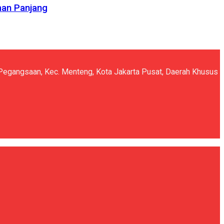
man Panjang
5, Pegangsaan, Kec. Menteng, Kota Jakarta Pusat, Daerah Khusus