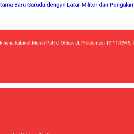
r Utama Baru Garuda dengan Latar Militer dan Pengala
kinerja Kabinet Merah Putih | Office: Jl. Proklamasi, RT.11/RW.