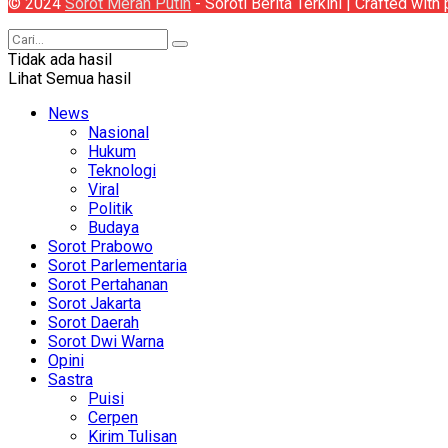
© 2024
Sorot Merah Putih
- Soroti Berita Terkini | Crafted wit
Tidak ada hasil
Lihat Semua hasil
News
Nasional
Hukum
Teknologi
Viral
Politik
Budaya
Sorot Prabowo
Sorot Parlementaria
Sorot Pertahanan
Sorot Jakarta
Sorot Daerah
Sorot Dwi Warna
Opini
Sastra
Puisi
Cerpen
Kirim Tulisan