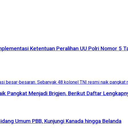
plementasi Ketentuan Peralihan UU Polri Nomor 5 
aik Pangkat Menjadi Brigjen, Berikut Daftar Lengkapn
Sidang Umum PBB, Kunjungi Kanada hingga Belanda