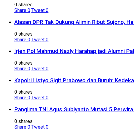
0 shares
Share
0
Tweet
0
Alasan DPR Tak Dukung Alimin Ribut Sujono, H
0 shares
Share
0
Tweet
0
Irjen Pol Mahmud Nazly Harahap jadi Alumni Pa
0 shares
Share
0
Tweet
0
Kapolri Listyo Sigit Prabowo dan Buruh: Kedek
0 shares
Share
0
Tweet
0
Panglima TNI Agus Subiyanto Mutasi 5 Perwira I
0 shares
Share
0
Tweet
0