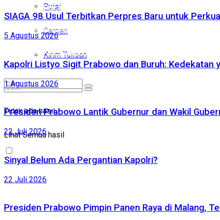
Puisi
Puisi
SIAGA 98 Usul Terbitkan Perpres Baru untuk Perk
Cerpen
Cerpen
5 Agustus 2026
Kirim Tulisan
Kirim Tulisan
Kapolri Listyo Sigit Prabowo dan Buruh: Kedekatan 
1 Agustus 2026
Tidak ada hasil
Tidak ada hasil
Presiden Prabowo Lantik Gubernur dan Wakil Gubernu
Lihat Semua hasil
22 Juli 2026
Lihat Semua hasil
Sinyal Belum Ada Pergantian Kapolri?
22 Juli 2026
Presiden Prabowo Pimpin Panen Raya di Malang, Te