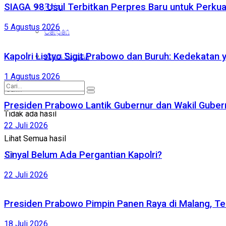
SIAGA 98 Usul Terbitkan Perpres Baru untuk Perk
Puisi
Puisi
5 Agustus 2026
Cerpen
Cerpen
Kirim Tulisan
Kapolri Listyo Sigit Prabowo dan Buruh: Kedekatan 
Kirim Tulisan
1 Agustus 2026
Presiden Prabowo Lantik Gubernur dan Wakil Gubernu
Tidak ada hasil
Tidak ada hasil
22 Juli 2026
Lihat Semua hasil
Lihat Semua hasil
Sinyal Belum Ada Pergantian Kapolri?
22 Juli 2026
Presiden Prabowo Pimpin Panen Raya di Malang, Te
18 Juli 2026