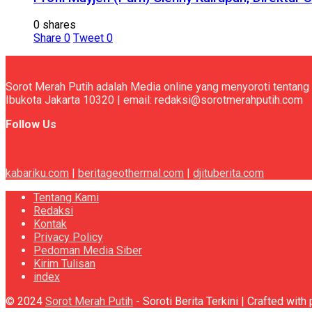
0 shares
Share
0
Tweet
0
Sorot Merah Putih adalah Media online yang menyoroti tentang 
Ibukota Jakarta 10320 | email: redaksi@sorotmerahputih.com
Follow Us
kabariku.com
|
beritageothermal.com
|
djituberita.com
Tentang Kami
Redaksi
Kontak
Privacy Policy
Pedoman Media Siber
Kirim Tulisan
index
© 2024
Sorot Merah Putih
- Soroti Berita Terkini | Crafted wit