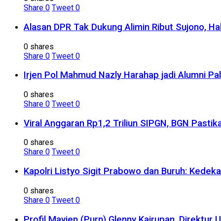
Share
0
Tweet
0
Alasan DPR Tak Dukung Alimin Ribut Sujono, H
0 shares
Share
0
Tweet
0
Irjen Pol Mahmud Nazly Harahap jadi Alumni Pa
0 shares
Share
0
Tweet
0
Viral Anggaran Rp1,2 Triliun SIPGN, BGN Pasti
0 shares
Share
0
Tweet
0
Kapolri Listyo Sigit Prabowo dan Buruh: Kedek
0 shares
Share
0
Tweet
0
Profil Mayjen (Purn) Glenny Kairupan, Direktu