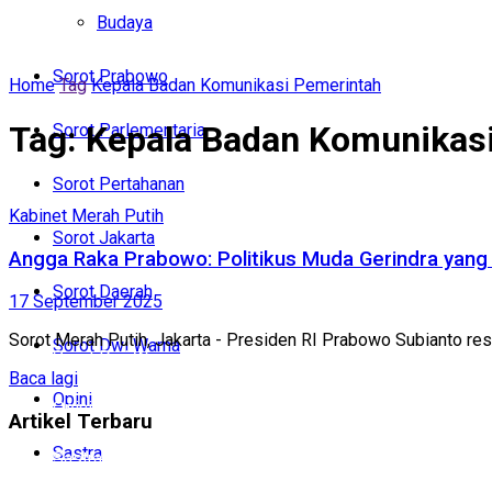
Politik
Budaya
Budaya
Sorot Prabowo
Home
Tag
Kepala Badan Komunikasi Pemerintah
Sorot Prabowo
Tag:
Kepala Badan Komunikas
Sorot Parlementaria
Sorot Parlementaria
Sorot Pertahanan
Sorot Pertahanan
Kabinet Merah Putih
Sorot Jakarta
Sorot Jakarta
Angga Raka Prabowo: Politikus Muda Gerindra yang
Sorot Daerah
17 September 2025
Sorot Daerah
Sorot Merah Putih, Jakarta - Presiden RI Prabowo Subianto r
Sorot Dwi Warna
Sorot Dwi Warna
Baca lagi
Opini
Opini
Artikel Terbaru
Sastra
Sastra