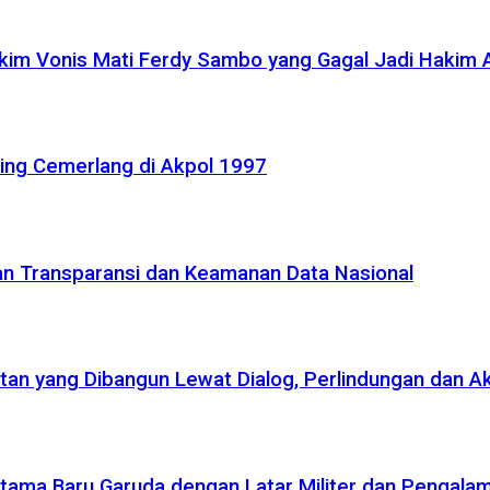
akim Vonis Mati Ferdy Sambo yang Gagal Jadi Hakim
ling Cemerlang di Akpol 1997
kan Transparansi dan Keamanan Data Nasional
atan yang Dibangun Lewat Dialog, Perlindungan dan A
r Utama Baru Garuda dengan Latar Militer dan Pengala