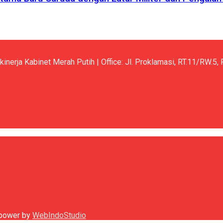
kinerja Kabinet Merah Putih | Office: Jl. Proklamasi, RT.11/RW.
h power by
WebIndoStudio