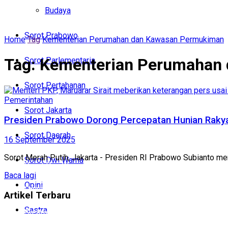
Politik
Budaya
Budaya
Sorot Prabowo
Home
Tag
Kementerian Perumahan dan Kawasan Permukiman
Sorot Prabowo
Tag:
Kementerian Perumahan
Sorot Parlementaria
Sorot Parlementaria
Sorot Pertahanan
Sorot Pertahanan
Pemerintahan
Sorot Jakarta
Sorot Jakarta
Presiden Prabowo Dorong Percepatan Hunian Raky
Sorot Daerah
16 September 2025
Sorot Daerah
Sorot Merah Putih, Jakarta - Presiden RI Prabowo Subianto me
Sorot Dwi Warna
Sorot Dwi Warna
Baca lagi
Opini
Opini
Artikel Terbaru
Sastra
Sastra