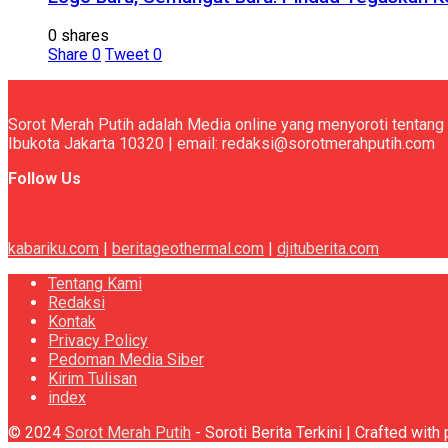
0 shares
Share
0
Tweet
0
Sorot Merah Putih adalah Media online yang menyoroti tentang 
Ibukota Jakarta 10320 | email: redaksi@sorotmerahputih.com
Follow Us
kabariku.com
|
beritageothermal.com
|
djituberita.com
Tentang Kami
Redaksi
Kontak
Privacy Policy
Pedoman Media Siber
Kirim Tulisan
index
© 2024
Sorot Merah Putih
- Soroti Berita Terkini | Crafted wit