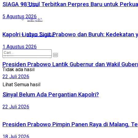
SIAGA 98 Usul Terbitkan Perpres Baru untuk Perk
Puisi
Puisi
5 Agustus 2026
Cerpen
Cerpen
Kirim Tulisan
Kapolri Listyo Sigit Prabowo dan Buruh: Kedekatan 
Kirim Tulisan
1 Agustus 2026
Presiden Prabowo Lantik Gubernur dan Wakil Gubernu
Tidak ada hasil
Tidak ada hasil
22 Juli 2026
Lihat Semua hasil
Lihat Semua hasil
Sinyal Belum Ada Pergantian Kapolri?
22 Juli 2026
Presiden Prabowo Pimpin Panen Raya di Malang, Te
18 Juli 2026