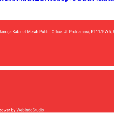
kinerja Kabinet Merah Putih | Office: Jl. Proklamasi, RT.11/RW.
h power by
WebIndoStudio