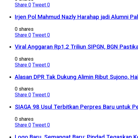
Share
0
Tweet
0
Irjen Pol Mahmud Nazly Harahap jadi Alumni Pa
0 shares
Share
0
Tweet
0
Viral Anggaran Rp1,2 Triliun SIPGN, BGN Pasti
0 shares
Share
0
Tweet
0
Alasan DPR Tak Dukung Alimin Ribut Sujono, H
0 shares
Share
0
Tweet
0
SIAGA 98 Usul Terbitkan Perpres Baru untuk
0 shares
Share
0
Tweet
0
Logo Baru, Semangat Baru: Pindad Tegaskan K