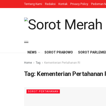
Tentang Kami
Redaksi
Kontak
Privacy Policy
Pedoman M
NEWS
SOROT PRABOWO
SOROT PARLEME
Home
Tag
Kementerian Pertahanan RI
Tag:
Kementerian Pertahanan 
SOROT PERTAHANAN