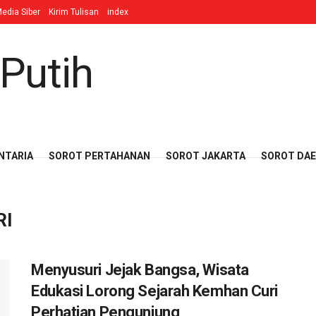
edia Siber
Kirim Tulisan
index
NTARIA
SOROT PERTAHANAN
SOROT JAKARTA
SOROT DA
RI
Menyusuri Jejak Bangsa, Wisata
Edukasi Lorong Sejarah Kemhan Curi
Perhatian Pengunjung