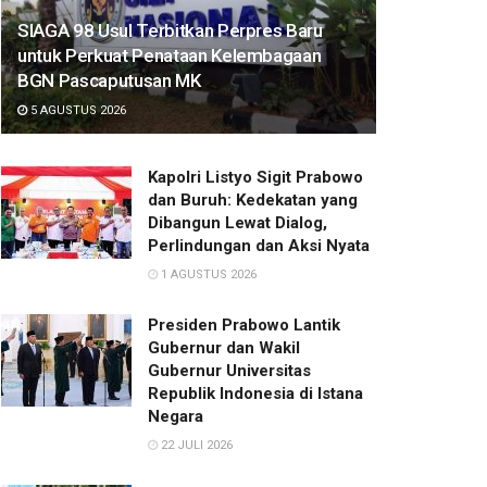
SIAGA 98 Usul Terbitkan Perpres Baru
untuk Perkuat Penataan Kelembagaan
BGN Pascaputusan MK
5 AGUSTUS 2026
Kapolri Listyo Sigit Prabowo
dan Buruh: Kedekatan yang
Dibangun Lewat Dialog,
Perlindungan dan Aksi Nyata
1 AGUSTUS 2026
Presiden Prabowo Lantik
Gubernur dan Wakil
Gubernur Universitas
Republik Indonesia di Istana
Negara
22 JULI 2026