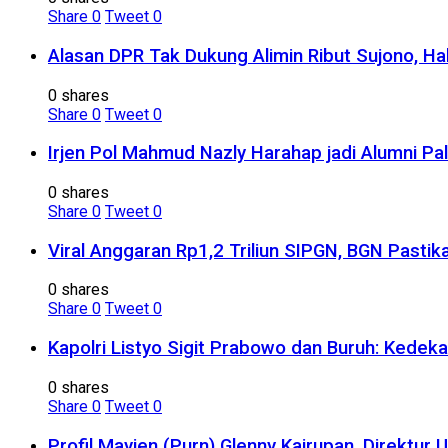
Share
0
Tweet
0
Alasan DPR Tak Dukung Alimin Ribut Sujono, H
0 shares
Share
0
Tweet
0
Irjen Pol Mahmud Nazly Harahap jadi Alumni Pa
0 shares
Share
0
Tweet
0
Viral Anggaran Rp1,2 Triliun SIPGN, BGN Pasti
0 shares
Share
0
Tweet
0
Kapolri Listyo Sigit Prabowo dan Buruh: Kedek
0 shares
Share
0
Tweet
0
Profil Mayjen (Purn) Glenny Kairupan, Direktu