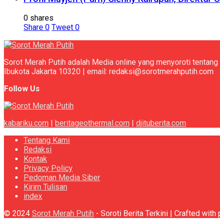
0 shares
Share
0
Tweet
0
Sorot Merah Putih adalah Media online yang menyoroti tentang 
Ibukota Jakarta 10320 | email: redaksi@sorotmerahputih.com
Follow Us
kabariku.com
|
beritageothermal.com
|
djituberita.com
Tentang Kami
Redaksi
Kontak
Privacy Policy
Pedoman Media Siber
Kirim Tulisan
index
© 2024
Sorot Merah Putih
- Soroti Berita Terkini | Crafted wit