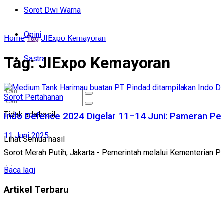
Sorot Daerah
Sorot Dwi Warna
Sorot Dwi Warna
Opini
Home
Tag
JIExpo Kemayoran
Opini
Tag:
JIExpo Kemayoran
Sastra
Sastra
Sorot Pertahanan
Tidak ada hasil
Indo Defence 2024 Digelar 11–14 Juni: Pameran Pe
Tidak ada hasil
11 Juni 2025
Lihat Semua hasil
Lihat Semua hasil
Sorot Merah Putih, Jakarta - Pemerintah melalui Kementerian 
Baca lagi
Artikel Terbaru