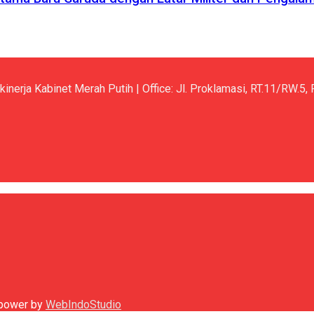
kinerja Kabinet Merah Putih | Office: Jl. Proklamasi, RT.11/RW.
h power by
WebIndoStudio