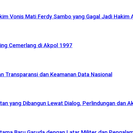
akim Vonis Mati Ferdy Sambo yang Gagal Jadi Hakim
ling Cemerlang di Akpol 1997
kan Transparansi dan Keamanan Data Nasional
atan yang Dibangun Lewat Dialog, Perlindungan dan A
r Utama Baru Garuda dengan Latar Militer dan Pengala