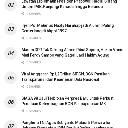
Lawatan Diplomatik Presiden Prabowo: Hadiri Sidang
Umum PBB, Kunjungi Kanada hingga Belanda
0 SHARES
Irjen Pol Mahmud Nazly Harahap jadi Alumni Paling
Cemerlang di Akpol 1997
0 SHARES
Alasan DPR Tak Dukung Alimin Ribut Sujono, Hakim Vonis
Mati Ferdy Sambo yang Gagal Jadi Hakim Agung
0 SHARES
Viral Anggaran Rp1,2 Triliun SIPGN, BGN Pastikan
Transparansi dan Keamanan Data Nasional
0 SHARES
SIAGA 98 Usul Terbitkan Perpres Baru untuk Perkuat
Penataan Kelembagaan BGN Pascaputusan MK
0 SHARES
Panglima TNI Agus Subiyanto Mutasi 5 Perwira Isi
Jabatan Strategis di BIN, Berikut Daftar Lengkapnya