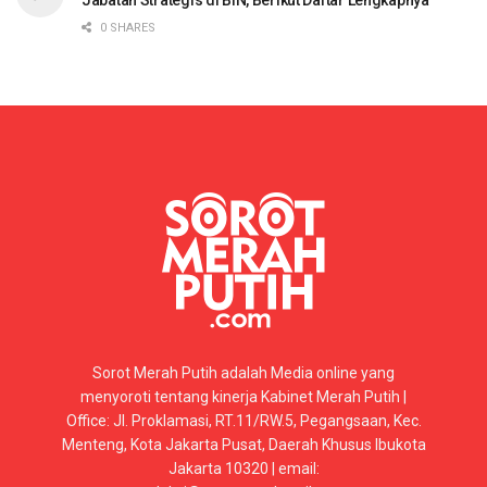
0 SHARES
Sorot Merah Putih adalah Media online yang
menyoroti tentang kinerja Kabinet Merah Putih |
Office: Jl. Proklamasi, RT.11/RW.5, Pegangsaan, Kec.
Menteng, Kota Jakarta Pusat, Daerah Khusus Ibukota
Jakarta 10320 | email: