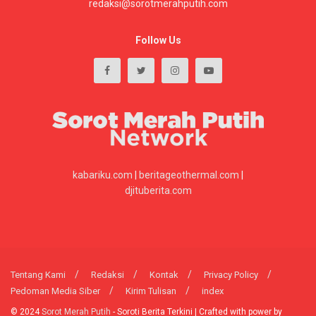
redaksi@sorotmerahputih.com
Follow Us
kabariku.com
|
beritageothermal.com
|
djituberita.com
Tentang Kami
Redaksi
Kontak
Privacy Policy
Pedoman Media Siber
Kirim Tulisan
index
© 2024
Sorot Merah Putih
- Soroti Berita Terkini | Crafted with power by