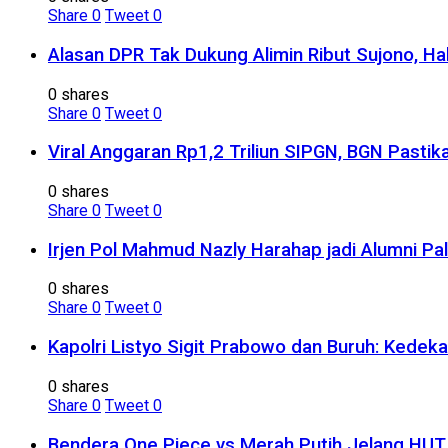
Share
0
Tweet
0
Alasan DPR Tak Dukung Alimin Ribut Sujono, H
0 shares
Share
0
Tweet
0
Viral Anggaran Rp1,2 Triliun SIPGN, BGN Pasti
0 shares
Share
0
Tweet
0
Irjen Pol Mahmud Nazly Harahap jadi Alumni Pa
0 shares
Share
0
Tweet
0
Kapolri Listyo Sigit Prabowo dan Buruh: Kedek
0 shares
Share
0
Tweet
0
Bendera One Piece vs Merah Putih Jelang HUT R