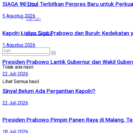
SIAGA 98 Usul Terbitkan Perpres Baru untuk Perk
Puisi
Puisi
5 Agustus 2026
Cerpen
Cerpen
Kirim Tulisan
Kapolri Listyo Sigit Prabowo dan Buruh: Kedekatan 
Kirim Tulisan
1 Agustus 2026
Presiden Prabowo Lantik Gubernur dan Wakil Gubernu
Tidak ada hasil
Tidak ada hasil
22 Juli 2026
Lihat Semua hasil
Lihat Semua hasil
Sinyal Belum Ada Pergantian Kapolri?
22 Juli 2026
Presiden Prabowo Pimpin Panen Raya di Malang, Te
18 Juli 2026