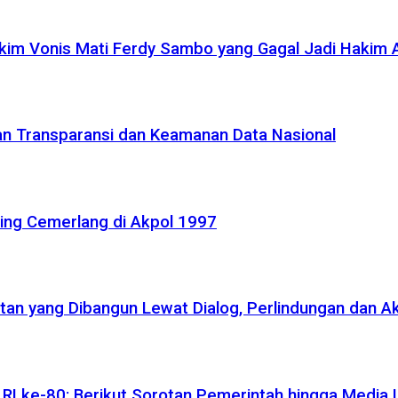
akim Vonis Mati Ferdy Sambo yang Gagal Jadi Hakim
kan Transparansi dan Keamanan Data Nasional
ling Cemerlang di Akpol 1997
atan yang Dibangun Lewat Dialog, Perlindungan dan A
I ke-80: Berikut Sorotan Pemerintah hingga Media I