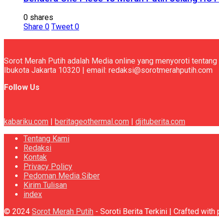
0 shares
Share
0
Tweet
0
Sorot Merah Putih adalah Media online yang menyoroti tentang 
Ibukota Jakarta 10320 | email: redaksi@sorotmerahputih.com
Follow Us
kabariku.com
|
beritageothermal.com
|
djituberita.com
Tentang Kami
Redaksi
Kontak
Privacy Policy
Pedoman Media Siber
Kirim Tulisan
index
© 2024
Sorot Merah Putih
- Soroti Berita Terkini | Crafted wit