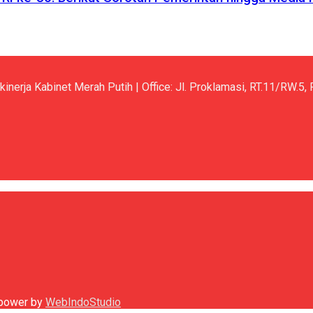
kinerja Kabinet Merah Putih | Office: Jl. Proklamasi, RT.11/RW.
h power by
WebIndoStudio