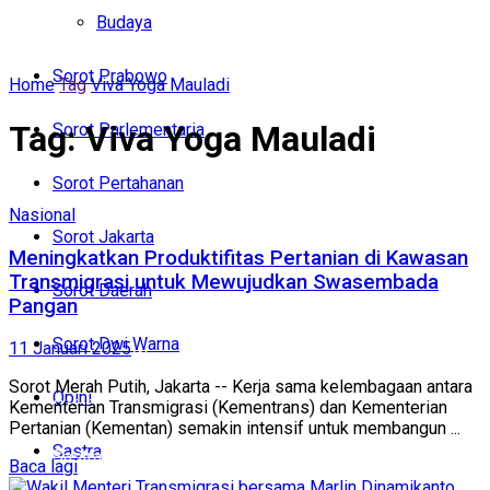
Politik
Budaya
Budaya
Sorot Prabowo
Home
Tag
Viva Yoga Mauladi
Sorot Prabowo
Tag:
Viva Yoga Mauladi
Sorot Parlementaria
Sorot Parlementaria
Sorot Pertahanan
Sorot Pertahanan
Nasional
Sorot Jakarta
Sorot Jakarta
Meningkatkan Produktifitas Pertanian di Kawasan
Transmigrasi untuk Mewujudkan Swasembada
Sorot Daerah
Pangan
Sorot Daerah
Sorot Dwi Warna
11 Januari 2025
Sorot Dwi Warna
Sorot Merah Putih, Jakarta -- Kerja sama kelembagaan antara
Opini
Opini
Kementerian Transmigrasi (Kementrans) dan Kementerian
Pertanian (Kementan) semakin intensif untuk membangun ...
Sastra
Sastra
Baca lagi