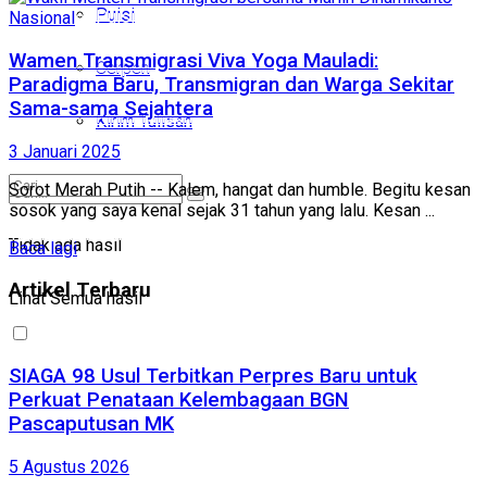
Puisi
Puisi
Nasional
Wamen Transmigrasi Viva Yoga Mauladi:
Cerpen
Cerpen
Paradigma Baru, Transmigran dan Warga Sekitar
Sama-sama Sejahtera
Kirim Tulisan
Kirim Tulisan
3 Januari 2025
Sorot Merah Putih -- Kalem, hangat dan humble. Begitu kesan
sosok yang saya kenal sejak 31 tahun yang lalu. Kesan ...
Tidak ada hasil
Tidak ada hasil
Baca lagi
Lihat Semua hasil
Artikel Terbaru
Lihat Semua hasil
SIAGA 98 Usul Terbitkan Perpres Baru untuk
Perkuat Penataan Kelembagaan BGN
Pascaputusan MK
5 Agustus 2026