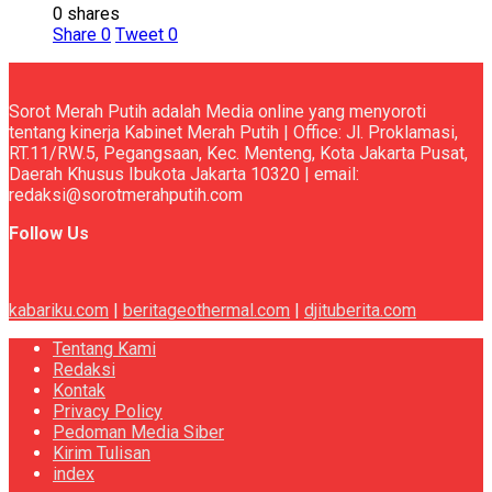
0 shares
Share
0
Tweet
0
Sorot Merah Putih adalah Media online yang menyoroti
tentang kinerja Kabinet Merah Putih | Office: Jl. Proklamasi,
RT.11/RW.5, Pegangsaan, Kec. Menteng, Kota Jakarta Pusat,
Daerah Khusus Ibukota Jakarta 10320 | email:
redaksi@sorotmerahputih.com
Follow Us
kabariku.com
|
beritageothermal.com
|
djituberita.com
Tentang Kami
Redaksi
Kontak
Privacy Policy
Pedoman Media Siber
Kirim Tulisan
index