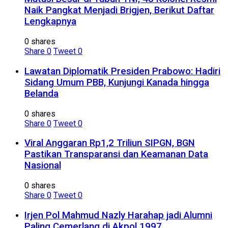
Naik Pangkat Menjadi Brigjen, Berikut Daftar
Lengkapnya
0 shares
Share
0
Tweet
0
Lawatan Diplomatik Presiden Prabowo: Hadiri
Sidang Umum PBB, Kunjungi Kanada hingga
Belanda
0 shares
Share
0
Tweet
0
Viral Anggaran Rp1,2 Triliun SIPGN, BGN
Pastikan Transparansi dan Keamanan Data
Nasional
0 shares
Share
0
Tweet
0
Irjen Pol Mahmud Nazly Harahap jadi Alumni
Paling Cemerlang di Akpol 1997