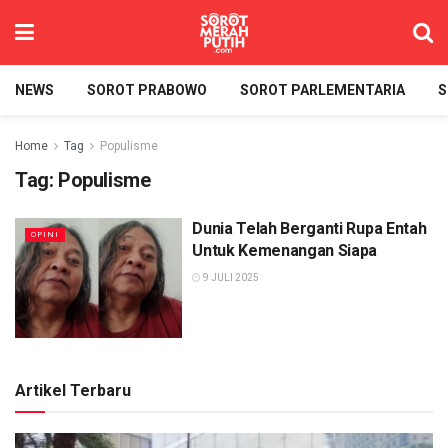
NEWS
SOROT PRABOWO
SOROT PARLEMENTARIA
S
Home
Tag
Populisme
Tag:
Populisme
Dunia Telah Berganti Rupa Entah
OPINI
Untuk Kemenangan Siapa
9 JULI 2025
Artikel Terbaru