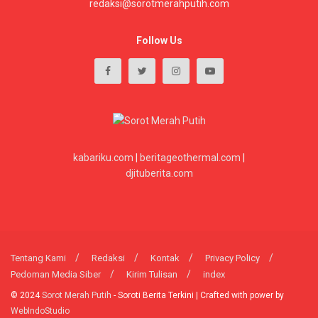
redaksi@sorotmerahputih.com
Follow Us
kabariku.com
|
beritageothermal.com
|
djituberita.com
Tentang Kami
Redaksi
Kontak
Privacy Policy
Pedoman Media Siber
Kirim Tulisan
index
© 2024
Sorot Merah Putih
- Soroti Berita Terkini | Crafted with power by
WebIndoStudio