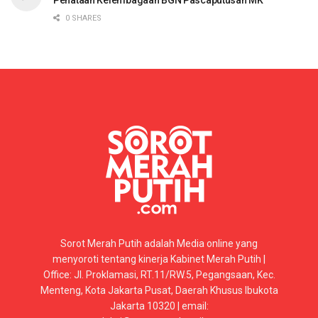
0 SHARES
Sorot Merah Putih adalah Media online yang
menyoroti tentang kinerja Kabinet Merah Putih |
Office: Jl. Proklamasi, RT.11/RW.5, Pegangsaan, Kec.
Menteng, Kota Jakarta Pusat, Daerah Khusus Ibukota
Jakarta 10320 | email: