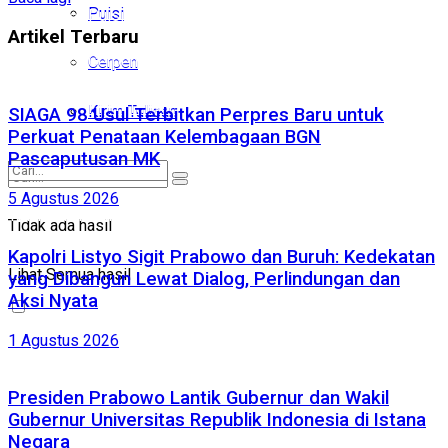
Puisi
Puisi
Artikel Terbaru
Cerpen
Cerpen
Kirim Tulisan
Kirim Tulisan
SIAGA 98 Usul Terbitkan Perpres Baru untuk
Perkuat Penataan Kelembagaan BGN
Pascaputusan MK
5 Agustus 2026
Tidak ada hasil
Tidak ada hasil
Kapolri Listyo Sigit Prabowo dan Buruh: Kedekatan
Lihat Semua hasil
Lihat Semua hasil
yang Dibangun Lewat Dialog, Perlindungan dan
Aksi Nyata
1 Agustus 2026
Presiden Prabowo Lantik Gubernur dan Wakil
Gubernur Universitas Republik Indonesia di Istana
Negara