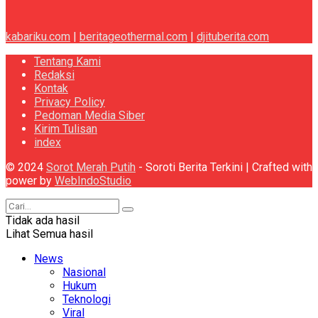
kabariku.com
|
beritageothermal.com
|
djituberita.com
Tentang Kami
Redaksi
Kontak
Privacy Policy
Pedoman Media Siber
Kirim Tulisan
index
© 2024
Sorot Merah Putih
- Soroti Berita Terkini | Crafted with
power by
WebIndoStudio
Tidak ada hasil
Lihat Semua hasil
News
Nasional
Hukum
Teknologi
Viral