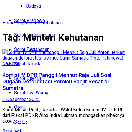
Politik
Budaya
Budaya
Sorot Prabowo
Home
Tag
Menteri Kehutanan
Sorot Prabowo
Tag:
Menteri Kehutanan
Sorot Parlementaria
Sorot Parlementaria
Sorot Pertahanan
Sorot Pertahanan
Nasional
Sorot Jakarta
Sorot Jakarta
Komisi IV DPR Panggil Menhut Raja Juli Soal
Sorot Daerah
Dugaan Deforestasi Pemicu Banjir Besar di
Sorot Daerah
Sumatra
Sorot Dwi Warna
Sorot Dwi Warna
2 Desember 2025
Opini
Opini
Sorot Merah Putih, Jakarta - Wakil Ketua Komisi IV DPR RI
dari Fraksi PDI-P, Alex Indra Lukman, menegaskan pihaknya
akan ...
Sastra
Sastra
Baca lagi