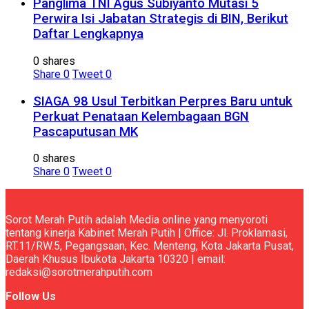
Panglima TNI Agus Subiyanto Mutasi 5
Perwira Isi Jabatan Strategis di BIN, Berikut
Daftar Lengkapnya
0 shares
Share
0
Tweet
0
SIAGA 98 Usul Terbitkan Perpres Baru untuk
Perkuat Penataan Kelembagaan BGN
Pascaputusan MK
0 shares
Share
0
Tweet
0
Sorot Merah Putih adalah Media online yang menyoroti
tentang kinerja Kabinet Merah Putih | Office: Jl. Proklamasi,
RT.11/RW.5, Pegangsaan, Kec. Menteng, Kota Jakarta Pusat,
Daerah Khusus Ibukota Jakarta 10320 | email:
redaksi@sorotmerahputih.com
Follow Us