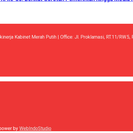
kinerja Kabinet Merah Putih | Office: Jl. Proklamasi, RT.11/RW.
h power by
WebIndoStudio