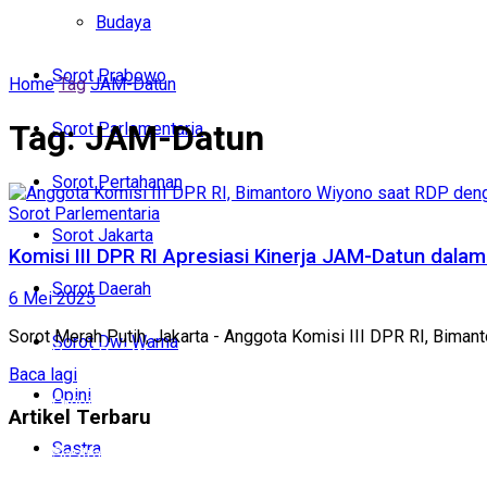
Politik
Budaya
Budaya
Sorot Prabowo
Home
Tag
JAM-Datun
Sorot Prabowo
Tag:
JAM-Datun
Sorot Parlementaria
Sorot Parlementaria
Sorot Pertahanan
Sorot Pertahanan
Sorot Parlementaria
Sorot Jakarta
Sorot Jakarta
Komisi III DPR RI Apresiasi Kinerja JAM-Datun dal
Sorot Daerah
6 Mei 2025
Sorot Daerah
Sorot Merah Putih, Jakarta - Anggota Komisi III DPR RI, Biman
Sorot Dwi Warna
Sorot Dwi Warna
Baca lagi
Opini
Opini
Artikel Terbaru
Sastra
Sastra