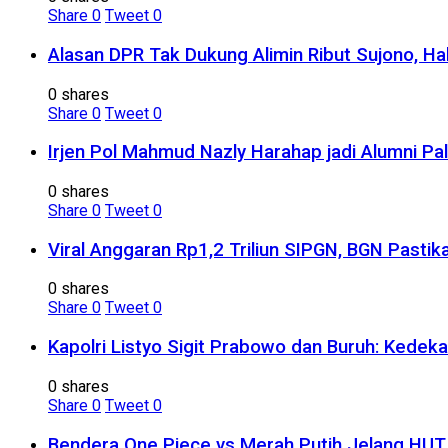
Share
0
Tweet
0
Alasan DPR Tak Dukung Alimin Ribut Sujono, H
0 shares
Share
0
Tweet
0
Irjen Pol Mahmud Nazly Harahap jadi Alumni Pa
0 shares
Share
0
Tweet
0
Viral Anggaran Rp1,2 Triliun SIPGN, BGN Pasti
0 shares
Share
0
Tweet
0
Kapolri Listyo Sigit Prabowo dan Buruh: Kedek
0 shares
Share
0
Tweet
0
Bendera One Piece vs Merah Putih Jelang HUT R