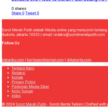
0 shares
Share
0
Tweet
0
Sorot Merah Putih adalah Media online yang menyoroti tentang 
Ibukota Jakarta 10320 | email: redaksi@sorotmerahputih.com
Follow Us
kabariku.com
|
beritageothermal.com
|
djituberita.com
Tentang Kami
Redaksi
Kontak
Privacy Policy
Pedoman Media Siber
Kirim Tulisan
index
© 2024
Sorot Merah Putih
- Soroti Berita Terkini | Crafted wit