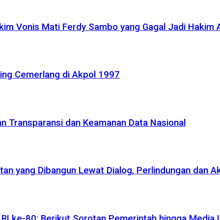
akim Vonis Mati Ferdy Sambo yang Gagal Jadi Hakim
ling Cemerlang di Akpol 1997
kan Transparansi dan Keamanan Data Nasional
atan yang Dibangun Lewat Dialog, Perlindungan dan A
I ke-80: Berikut Sorotan Pemerintah hingga Media I