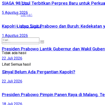
SIAGA 98 Usul Terbitkan Perpres Baru untuk Perk
Puisi
Puisi
5 Agustus 2026
Cerpen
Cerpen
Kirim Tulisan
Kapolri Listyo Sigit Prabowo dan Buruh: Kedekatan 
Kirim Tulisan
1 Agustus 2026
Presiden Prabowo Lantik Gubernur dan Wakil Gubernu
Tidak ada hasil
Tidak ada hasil
22 Juli 2026
Lihat Semua hasil
Lihat Semua hasil
Sinyal Belum Ada Pergantian Kapolri?
22 Juli 2026
Presiden Prabowo Pimpin Panen Raya di Malang, Te
18 Juli 2026