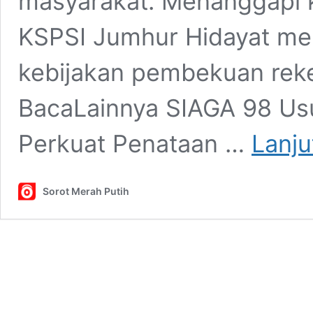
masyarakat. Menanggapi k
KSPSI Jumhur Hidayat m
kebijakan pembekuan reke
BacaLainnya SIAGA 98 Usu
Perkuat Penataan …
Lanj
Sorot Merah Putih