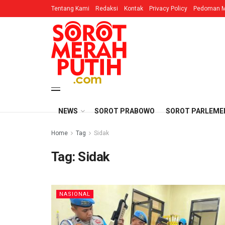
Tentang Kami
Redaksi
Kontak
Privacy Policy
Pedoman M
NEWS
SOROT PRABOWO
SOROT PARLEME
Home
Tag
Sidak
Tag:
Sidak
NASIONAL