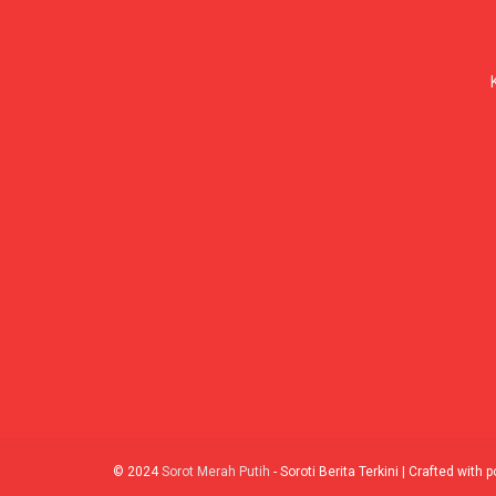
© 2024
Sorot Merah Putih
- Soroti Berita Terkini | Crafted with