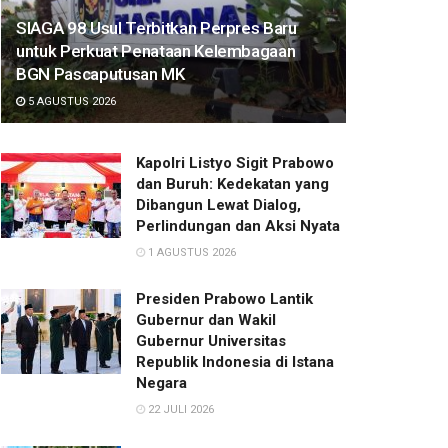
SIAGA 98 Usul Terbitkan Perpres Baru
untuk Perkuat Penataan Kelembagaan
BGN Pascaputusan MK
5 AGUSTUS 2026
Kapolri Listyo Sigit Prabowo
dan Buruh: Kedekatan yang
Dibangun Lewat Dialog,
Perlindungan dan Aksi Nyata
1 AGUSTUS 2026
Presiden Prabowo Lantik
Gubernur dan Wakil
Gubernur Universitas
Republik Indonesia di Istana
Negara
22 JULI 2026