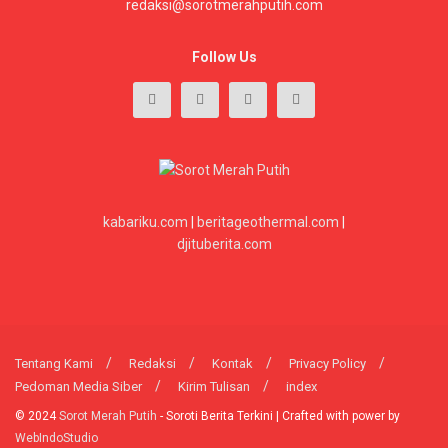
redaksi@sorotmerahputih.com
Follow Us
kabariku.com
|
beritageothermal.com
|
djituberita.com
Tentang Kami
Redaksi
Kontak
Privacy Policy
Pedoman Media Siber
Kirim Tulisan
index
© 2024
Sorot Merah Putih
- Soroti Berita Terkini | Crafted with power by
WebIndoStudio