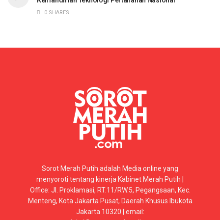
0 SHARES
Sorot Merah Putih adalah Media online yang
menyoroti tentang kinerja Kabinet Merah Putih |
Office: Jl. Proklamasi, RT.11/RW.5, Pegangsaan, Kec.
Menteng, Kota Jakarta Pusat, Daerah Khusus Ibukota
Jakarta 10320 | email: