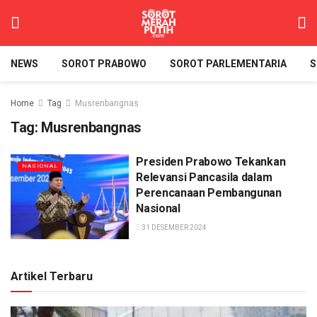
NEWS
SOROT PRABOWO
SOROT PARLEMENTARIA
S
Home
Tag
Musrenbangnas
Tag:
Musrenbangnas
Presiden Prabowo Tekankan
NASIONAL
Relevansi Pancasila dalam
Perencanaan Pembangunan
Nasional
31 DESEMBER 2024
Artikel Terbaru